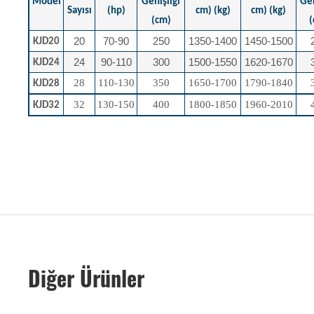
Model
Genişliği
Gen
Sayısı
(hp)
cm) (kg)
cm) (kg)
(cm)
(
20
70-90
250
1350-1400
1450-1500
KJD20
24
90-110
300
1500-1550
1620-1670
KJD24
28
110-130
350
1650-1700
1790-1840
KJD28
32
130-150
400
1800-1850
1960-2010
KJD32
Diğer Ürünler