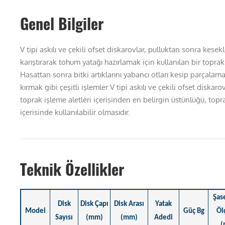
Genel Bilgiler
V tipi askılı ve çekili ofset diskarovlar, pulluktan sonra kesek
karıştırarak tohum yatağı hazırlamak için kullanılan bir topra
Hasattan sonra bitki artıklarını yabancı otları kesip parçala
kırmak gibi çeşitli işlemler V tipi askılı ve çekili ofset diskarov 
toprak işleme aletleri içerisinden en belirgin üstünlüğü, topr
içerisinde kullanılabilir olmasıdır.
Teknik Özellikler
Şase
Disk
Disk Çapı
Disk Arası
Yatak
Model
Güç Bg
Öl
Sayısı
(mm)
(mm)
Adedi
(