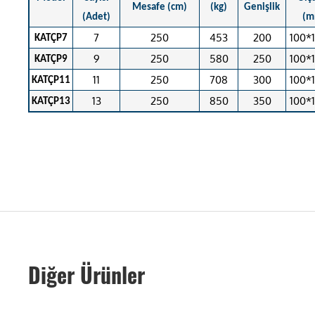
Mesafe (cm)
(kg)
Genişlik
(Adet)
(m
7
250
453
200
100*
KATÇP7
9
250
580
250
100*
KATÇP9
11
250
708
300
100*
KATÇP11
13
250
850
350
100*
KATÇP13
Diğer Ürünler