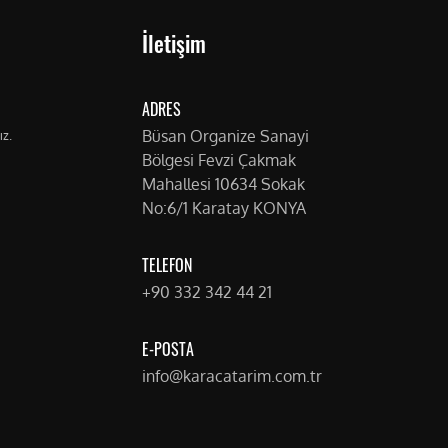
İletişim
ADRES
Büsan Organize Sanayi
ız.
Bölgesi Fevzi Çakmak
Mahallesi 10634 Sokak
No:6/1 Karatay KONYA
TELEFON
+90 332 342 44 21
E-POSTA
info@karacatarim.com.tr